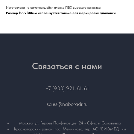
Изготовлена на самоклеящейся плёнке ПВХ высокого качества
Размер 100х100мм используется только для маркировки упаковки
Связаться с нами
+7 (933) 921-61-61
sales@naboradr.ru
Москва, ул. Героев Панфиловцев, 24 - Офис и Самовывоз
Красногорский район, пос. Мечниково, тер. АО "БИОМЕД" им