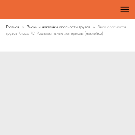
Главная
Знаки и наклейки опасности грузов
Знак опасности
грузов Класс 7D Радиоактивные материалы (наклейка)