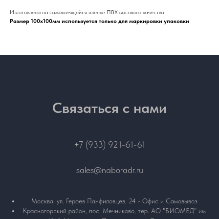
Изготовлена на самоклеящейся плёнке ПВХ высокого качества
Размер 100х100мм используется только для маркировки упаковки
Связаться с нами
+7 (933) 921-61-61
sales@naboradr.ru
Москва, ул. Героев Панфиловцев, 24 - Офис и Самовывоз
Красногорский район, пос. Мечниково, тер. АО "БИОМЕД" им