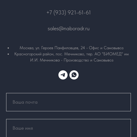
+7 (933) 921-61-61
sales@naboradr.ru
Москва, ул. Героев Панфиловцев, 24 - Офис и Самовывоз
Красногорский район, пос. Мечниково, тер. АО "БИОМЕД" им
И.И. Мечникова - Производство и Самовывоз