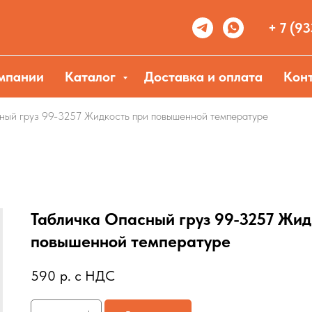
+ 7 (93
мпании
Каталог
Доставка и оплата
Кон
ный груз 99-3257 Жидкость при повышенной температуре
Табличка Опасный груз 99-3257 Жид
повышенной температуре
590
р. с НДС