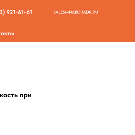
3) 921-61-61
SALES@NABORADR.RU
такты
кость при