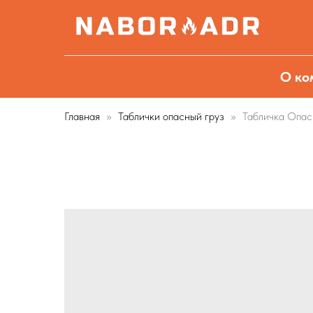
О ко
Главная
Таблички опасный груз
Табличка Опас