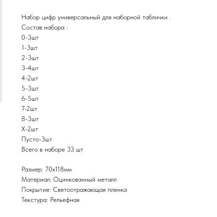
Набор цифр универсальный для наборной таблички .
Состав набора :
0-3шт
1-3шт
2-3шт
3-4шт
4-2шт
5-3шт
6-5шт
7-2шт
8-3шт
Х-2шт
Пусто-3шт
Всего в наборе 33 шт
Размер: 70х118мм
Материал: Оцинкованный металл
Покрытие: Светоотражающая пленка
Текстура: Рельефная