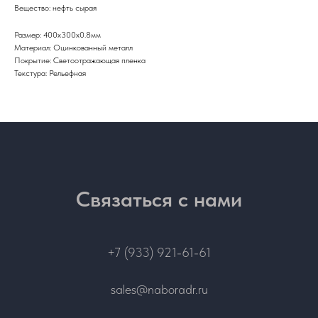
Вещество: нефть сырая
Размер: 400х300х0.8мм
Материал: Оцинкованный металл
Покрытие: Светоотражающая пленка
Текстура: Рельефная
Связаться с нами
+7 (933) 921-61-61
sales@naboradr.ru