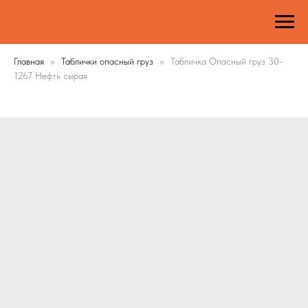
Главная
Таблички опасный груз
Табличка Опасный груз 30-
1267 Нефть сырая