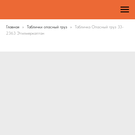
Главная
Таблички опасный груз
Табличка Опасный груз 33-
2363 Этилмеркаптан