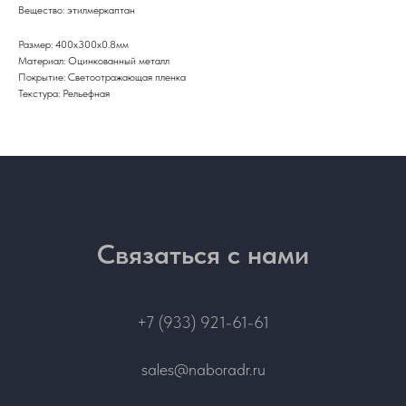
Вещество: этилмеркаптан
Размер: 400х300х0.8мм
Материал: Оцинкованный металл
Покрытие: Светоотражающая пленка
Текстура: Рельефная
Связаться с нами
+7 (933) 921-61-61
sales@naboradr.ru