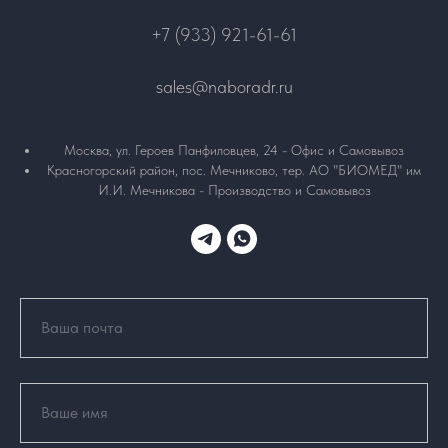
+7 (933) 921-61-61
sales@naboradr.ru
Москва, ул. Героев Панфиловцев, 24 - Офис и Самовывоз
Красногорский район, пос. Мечниково, тер. АО "БИОМЕД" им
И.И. Мечникова - Производство и Самовывоз