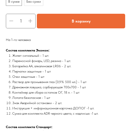
В сумке
Без сумки
В корзину
На 1-го человека
Состав комплекта Эконом:
Жилет сигнальный - 1 шт.
Переносной фонарь, LED, резина - 1 шт.
Батарейка АА, алкалиновая LR06 - 2 шт.
Перчатки защитные - 1 шт
Очки защитные - 1 шт
Раствор для промывания глаз (0,9% 500 мл.) - 1 шт
Дренажная ловушка, сорбирующая 700x700 - 1 шт
Контейнер для сбора остатков ОГ, 18 л. - 1 шт
Лопата безопасная - 1 шт
Знак Аварийной остановки - 2 шт.
Инструкция + информационная карточка ДОПОГ -1 шт.
Сумка для комплекта ADR черного цвета, с надписью -1 шт.
Состав комплекта Стандарт: