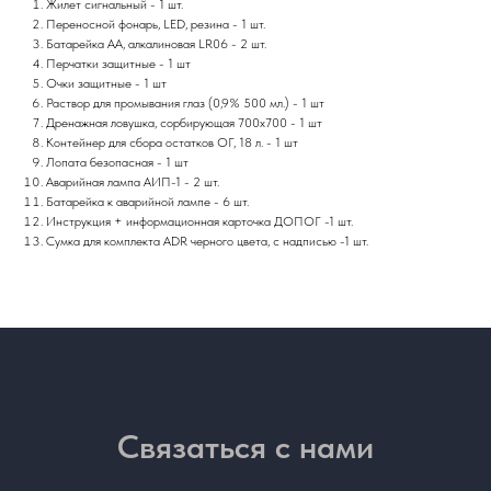
Жилет сигнальный - 1 шт.
Переносной фонарь, LED, резина - 1 шт.
Батарейка АА, алкалиновая LR06 - 2 шт.
Перчатки защитные - 1 шт
Очки защитные - 1 шт
Раствор для промывания глаз (0,9% 500 мл.) - 1 шт
Дренажная ловушка, сорбирующая 700x700 - 1 шт
Контейнер для сбора остатков ОГ, 18 л. - 1 шт
Лопата безопасная - 1 шт
Аварийная лампа АИП-1 - 2 шт.
Батарейка к аварийной лампе - 6 шт.
Инструкция + информационная карточка ДОПОГ -1 шт.
Сумка для комплекта ADR черного цвета, с надписью -1 шт.
Связаться с нами