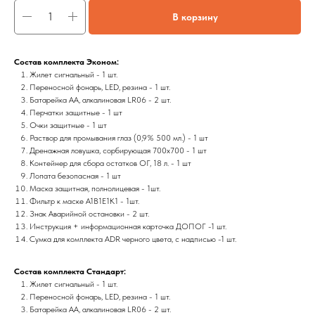
В корзину
Состав комплекта Эконом:
Жилет сигнальный - 1 шт.
Переносной фонарь, LED, резина - 1 шт.
Батарейка АА, алкалиновая LR06 - 2 шт.
Перчатки защитные - 1 шт
Очки защитные - 1 шт
Раствор для промывания глаз (0,9% 500 мл.) - 1 шт
Дренажная ловушка, сорбирующая 700x700 - 1 шт
Контейнер для сбора остатков ОГ, 18 л. - 1 шт
Лопата безопасная - 1 шт
Маска защитная, полнолицевая - 1шт.
Фильтр к маске А1В1Е1К1 - 1шт.
Знак Аварийной остановки - 2 шт.
Инструкция + информационная карточка ДОПОГ -1 шт.
Сумка для комплекта ADR черного цвета, с надписью -1 шт.
Состав комплекта Стандарт:
Жилет сигнальный - 1 шт.
Переносной фонарь, LED, резина - 1 шт.
Батарейка АА, алкалиновая LR06 - 2 шт.