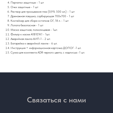
Перчатки защитные - 1 шт
Очки защитные - 1 шт
Раствор для промывания глаз (0,9% 500 мл.) - 1 шт
Дренажная ловушка, сорбирующая 700x700 - 1 шт
Контейнер для сбора остатков ОГ, 18 л. - 1 шт
Лопата безопасная - 1 шт
Маска защитная, полнолицевая - 1шт.
Фильтр к маске А1В1Е1К1 - 1шт.
Аварийная лампа АИП-1 - 2 шт.
Батарейка к аварийной лампе - 6 шт.
Инструкция + информационная карточка ДОПОГ -1 шт.
Сумка для комплекта ADR черного цвета, с надписью -1 шт.
Связаться с нами