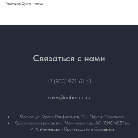
Упаковка: Сумка - чехол
Связаться с нами
+7 (933) 921-61-61
sales@naboradr.ru
Москва, ул. Героев Панфиловцев, 24 - Офис и Самовывоз
Красногорский район, пос. Мечниково, тер. АО "БИОМЕД" им
И.И. Мечникова - Производство и Самовывоз